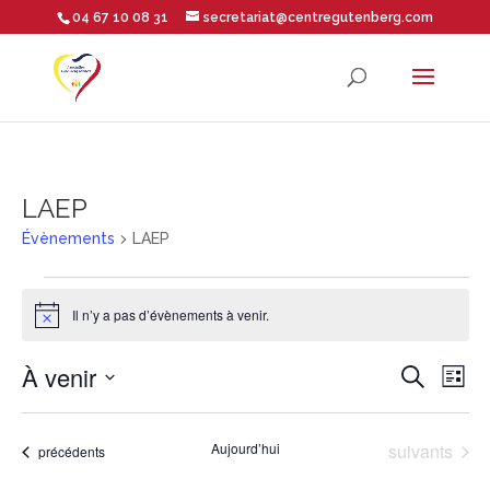
04 67 10 08 31
secretariat@centregutenberg.com
Ouvrir la barre d’outils
LAEP
Évènements
LAEP
Évènements
Il n’y a pas d’évènements à venir.
Notice
Rech
Na
À venir
Recherche
Liste
Sélectionnez
de
et
une
Évènements
Aujourd’hui
suivants
Évènements
précédents
vu
date.