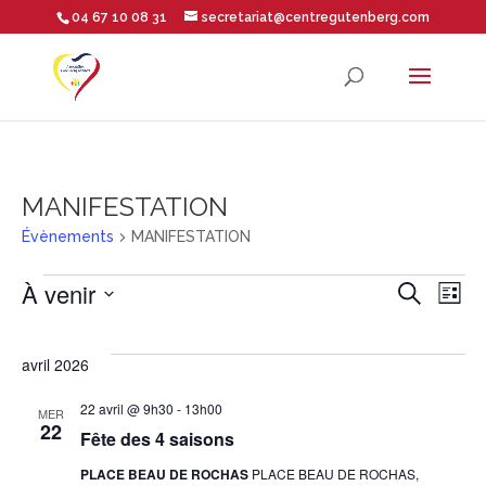
04 67 10 08 31
secretariat@centregutenberg.com
Ouvrir la barre d’outils
MANIFESTATION
Évènements
MANIFESTATION
Évènements
Rech
Na
À venir
Recherche
Liste
Sélectionnez
de
et
une
avril 2026
vu
date.
navig
22 avril @ 9h30
-
13h00
MER
22
Év
Fête des 4 saisons
de
PLACE BEAU DE ROCHAS
PLACE BEAU DE ROCHAS,