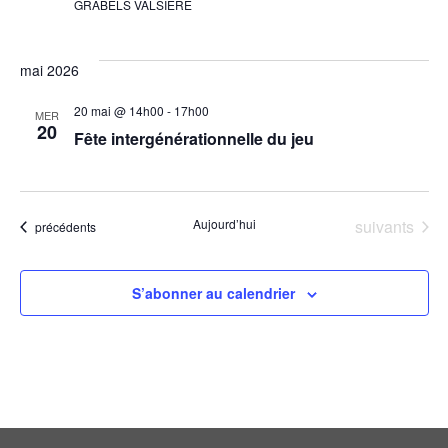
GRABELS VALSIERE
vues
mai 2026
Évèn
20 mai @ 14h00
-
17h00
MER
20
Fête intergénérationnelle du jeu
Évènements
Aujourd’hui
suivants
Évènements
précédents
S’abonner au calendrier