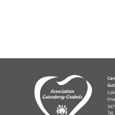
Cen
Gut
2 p
(ma
347
Tél.