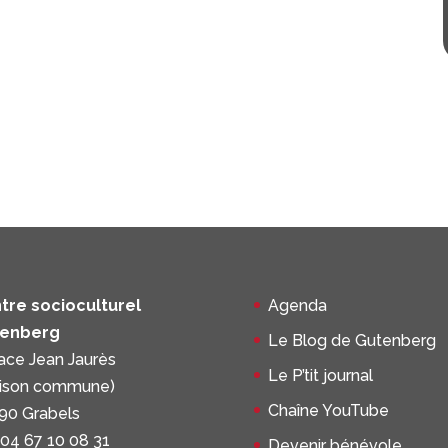
tre socioculturel
Agenda
enberg
Le Blog de Gutenberg
lace Jean Jaurès
Le P’tit journal
ison commune)
Chaîne YouTube
90 Grabels
 04 67 10 08 31
Devenir bénévole