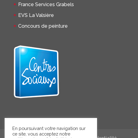
France Services Grabels
EVS La Valsière
Concours de peinture
En poursuivant votre navigation sur
ce site, vous acceptez notre
Mentions légales
Politique de confidentialité