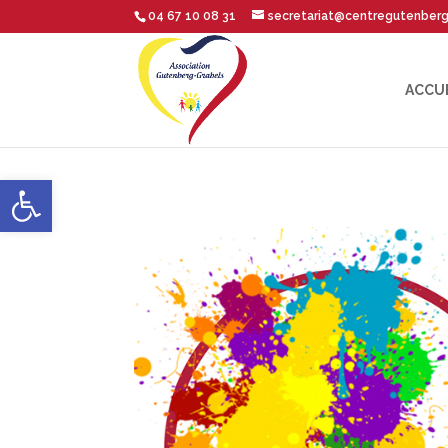
04 67 10 08 31
secretariat@centregutenber
ACCU
Ouvrir la barre d’outils