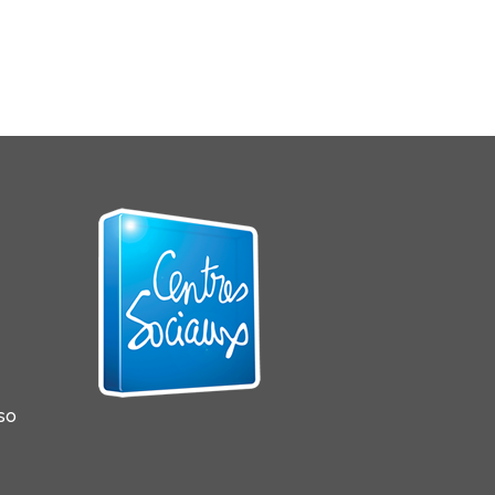
sso
s