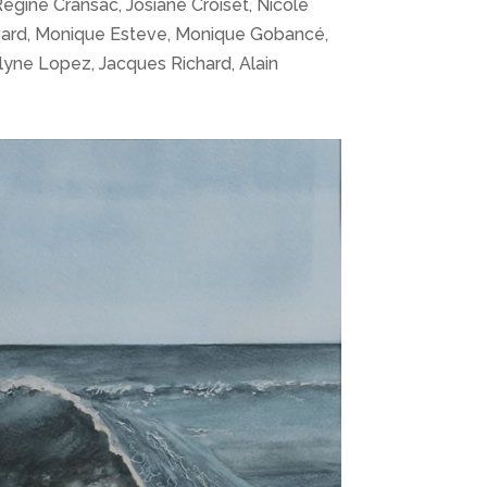
 Régine Cransac, Josiane Croiset, Nicole
Havard, Monique Esteve, Monique Gobancé,
elyne Lopez, Jacques Richard, Alain