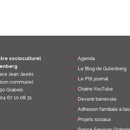
tre socioculturel
Agenda
enberg
Le Blog de Gutenberg
lace Jean Jaurès
Le P’tit journal
ison commune)
Chaîne YouTube
90 Grabels
 04 67 10 08 31
Devenir bénévole
Adhésion familiale à l’a
Projets sociaux
France Services Grabel