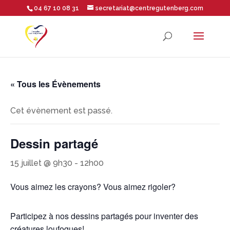
04 67 10 08 31
secretariat@centregutenberg.com
Ouvrir la barre d’outils
« Tous les Évènements
Cet évènement est passé.
Dessin partagé
15 juillet @ 9h30
-
12h00
Vous aimez les crayons? Vous aimez rigoler?
Participez à nos dessins partagés pour inventer
des
créatures loufoques!