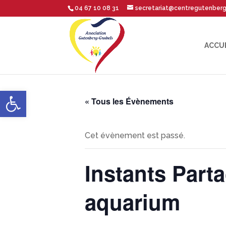
04 67 10 08 31
secretariat@centregutenber
ACCU
Ouvrir la barre d’outils
« Tous les Évènements
Cet évènement est passé.
Instants Parta
aquarium