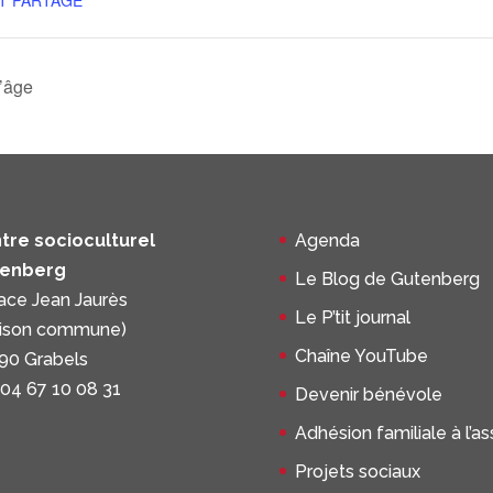
T PARTAGE
’âge
tre socioculturel
Agenda
enberg
Le Blog de Gutenberg
lace Jean Jaurès
Le P’tit journal
ison commune)
Chaîne YouTube
90 Grabels
 04 67 10 08 31
Devenir bénévole
Adhésion familiale à l’a
Projets sociaux