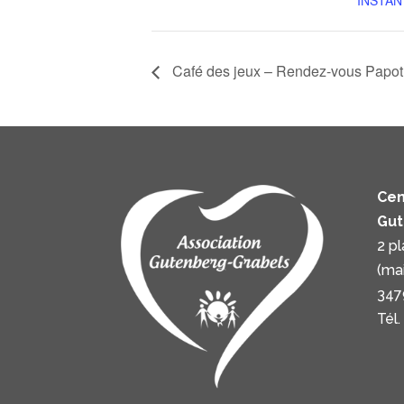
INSTAN
Café des jeux – Rendez-vous Papot
Cen
Gut
2 p
(ma
347
Tél.