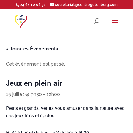
04 67 10 08 31
secretariat@centregutenberg.com
Ouvrir la barre d’outils
« Tous les Évènements
Cet évènement est passé.
Jeux en plein air
15 juillet @ 9h30
-
12h00
Petits et grands, venez vous amuser
dans la nature avec
des jeux frais et rigolos!
RDV à l’arrêt de bus La Valsière à 9h30