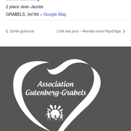
2 place Jean Jaurès
GRABELS
,
34790
+ Google Map
Sortie guitoune
Café des jeux – Rendez-vous Papot’âge