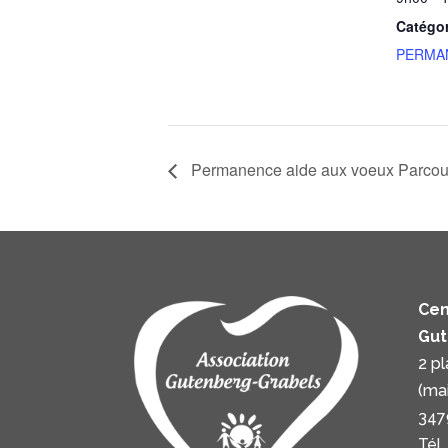
Catégo
PERMA
Permanence aide aux voeux Parcours
Cen
Gut
2 p
(ma
347
Tél.