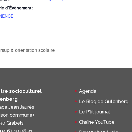
rie d’Évènement:
NENCE
up & orientation scolaire
tre socioculturel
Agenda
enberg
Le Blog de Gutenberg
lace Jean Jaurès
Le P’tit journal
ison commune)
Chaîne YouTube
90 Grabels
 04 67 10 08 31