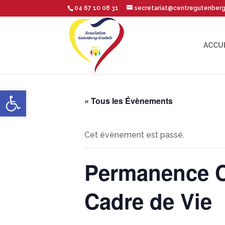
04 67 10 08 31
secretariat@centregutenber
ACCU
Ouvrir la barre d’outils
« Tous les Évènements
Cet évènement est passé.
Permanence 
Cadre de Vie