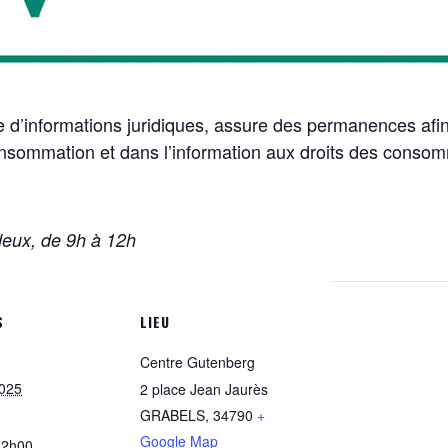
d’informations juridiques, assure des permanences afi
nsommation et dans l’information aux droits des consomm
deux, de 9h à 12h
S
LIEU
Centre Gutenberg
2025
2 place Jean Jaurès
GRABELS
,
34790
+
Google Map
12h00