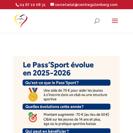
04 67 10 08 31
secretariat@centregutenberg.com
Ouvrir la barre d’outils