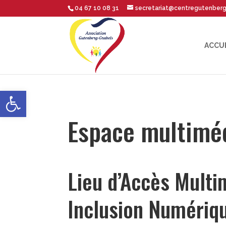
04 67 10 08 31
secretariat@centregutenber
ACCU
Ouvrir la barre d’outils
Espace multimé
Lieu d’Accès 
Inclusion Num