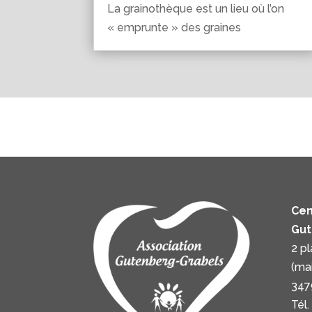
La grainothèque est un lieu où l’on
« emprunte » des graines
Cen
Gut
2 p
(ma
347
Tél.