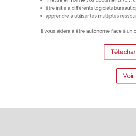
mettre en forme vos documents (CV, cour
être initié à différents logiciels bureauti
apprendre à utiliser les multiples resso
Il vous aidera à être autonome face à un o
Téléchar
Voir