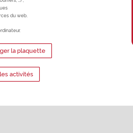
riers, …) ,
ques
urces du web.
rdinateur.
ger la plaquette
 les activités