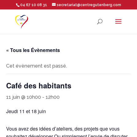
04 67 10 08 31
secretariat@centregutenberg.com
Ouvrir la barre d’outils
« Tous les Évènements
Cet évènement est passé.
Café des habitants
11 juin @ 10h00
-
12h00
Jeudi 11
et 18 juin
Vous avez des idées d’ateliers, des projets que vous
souhaitez développer
Ou simplement l’envie de discuter