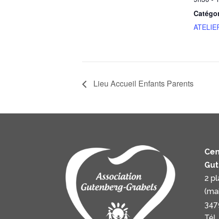
Catégo
ATELIE
Lieu Accueil Enfants Parents
Cen
Gut
2 p
(ma
347
Tél.