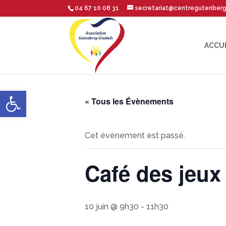
04 67 10 08 31
secretariat@centregutenber
ACCU
Ouvrir la barre d’outils
« Tous les Évènements
Cet évènement est passé.
Café des jeux
10 juin @ 9h30
-
11h30