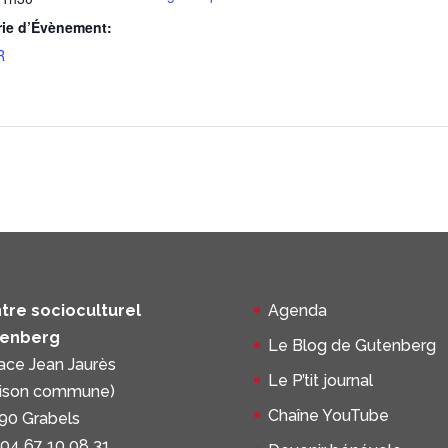
rie d’Évènement:
R
tre socioculturel
Agenda
enberg
Le Blog de Gutenberg
lace Jean Jaurès
Le P’tit journal
ison commune)
Chaîne YouTube
90 Grabels
 04 67 10 08 31