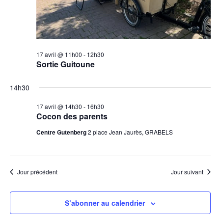
2026
Évèn
17 avril @ 11h00
-
12h30
Sortie Guitoune
14h30
17 avril @ 14h30
-
16h30
Cocon des parents
Centre Gutenberg
2 place Jean Jaurès, GRABELS
Jour précédent
Jour suivant
S’abonner au calendrier