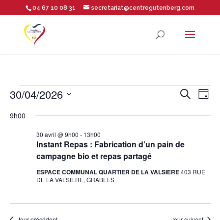
04 67 10 08 31
secretariat@centregutenberg.com
Ouvrir la barre d’outils
Évènements
Rech
Na
30/04/2026
Recherche
Jour
Sélectionnez
de
9h00
et
for
une
vu
date.
30 avril @ 9h00
-
13h00
Instant Repas : Fabrication d’un pain de
navig
30
campagne bio et repas partagé
Év
de
ESPACE COMMUNAL QUARTIER DE LA VALSIERE
403 RUE
DE LA VALSIERE, GRABELS
avril
vues
Jour précédent
Jour suivant