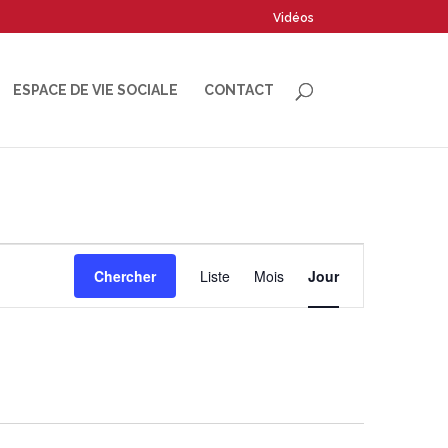
Vidéos
ESPACE DE VIE SOCIALE
CONTACT
Navigation
Chercher
Liste
Mois
Jour
de
vues
Évènement