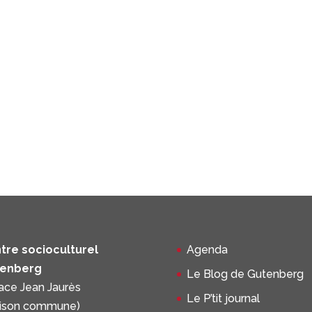
tre socioculturel
Agenda
enberg
Le Blog de Gutenberg
lace Jean Jaurès
Le P’tit journal
ison commune)