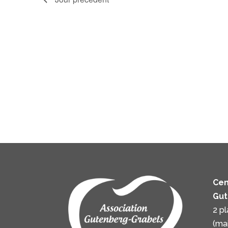
Cen
Gut
2 p
(ma