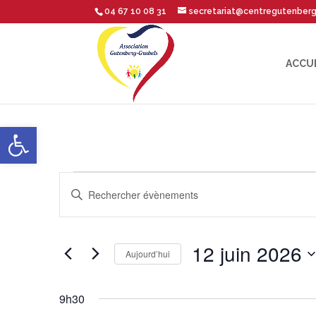
04 67 10 08 31
secretariat@centregutenber
ACCU
Ouvrir la barre d’outils
Évènements
Recherche
Saisir
mot-
et
for
clé.
12 juin 2026
Rechercher
navigation
Aujourd’hui
12
Évènements
Sélectionnez
par
de
une
9h30
mot-
date.