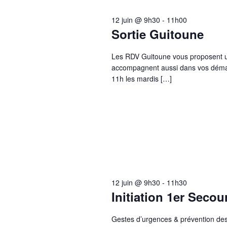
juin
clé.
vues
12 juin @ 9h30
-
11h00
2026
Sortie Guitoune
Évènements
Les RDV Guitoune vous proposent un
accompagnent aussi dans vos démar
11h les mardis […]
12 juin @ 9h30
-
11h30
Initiation 1er Seco
Gestes d’urgences & prévention des 