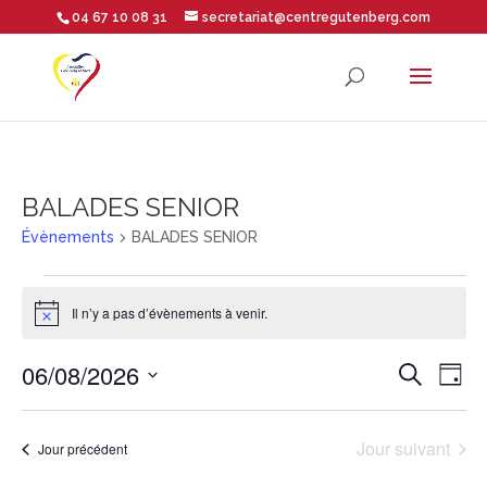
04 67 10 08 31
secretariat@centregutenberg.com
Ouvrir la barre d’outils
BALADES SENIOR
Évènements
BALADES SENIOR
Évènements
Il n’y a pas d’évènements à venir.
Notice
for
Rech
Na
06/08/2026
Recherche
Jour
6
Sélectionnez
de
et
une
Jour suivant
Jour précédent
août
vu
date.