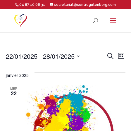
04 67 10 08 31
secretariat@centregutenberg.com
Ouvrir la barre d’outils
Évènements
Rech
Na
22/01/2025
 - 
28/01/2025
Recherche
Liste
Sélectionnez
de
et
une
janvier 2025
vu
date.
navig
MER
22
Év
de
vues