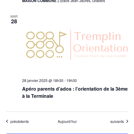
MAISON COMMUNE
2 place Jean Jaurès, Grabels
MAR
28
28 janvier 2025 @ 18h30
-
19h30
Apéro parents d’ados : l’orientation de la 3ème
à la Terminale
Évènements
Évènements
précédents
Aujourd’hui
suivants