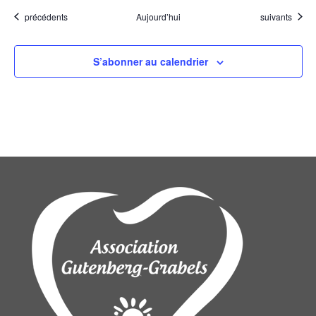
Évènements
Évènements
précédents
Aujourd’hui
suivants
S’abonner au calendrier