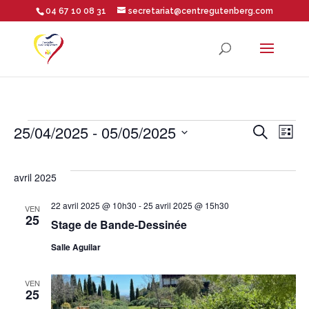
04 67 10 08 31
secretariat@centregutenberg.com
Ouvrir la barre d’outils
Évènements
Rech
Na
25/04/2025
 - 
05/05/2025
Recherche
Liste
Sélectionnez
de
et
une
avril 2025
vu
date.
navig
22 avril 2025 @ 10h30
-
25 avril 2025 @ 15h30
VEN
25
Év
Stage de Bande-Dessinée
de
Salle Aguilar
vues
VEN
25