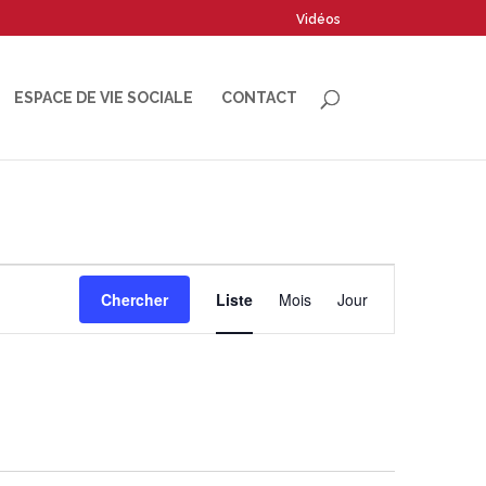
Vidéos
ESPACE DE VIE SOCIALE
CONTACT
Navigation
Chercher
Liste
Mois
Jour
de
vues
Évènement