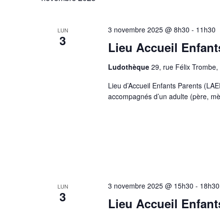
clé.
vues
3 novembre 2025 @ 8h30
-
11h30
LUN
3
Évènements
Lieu Accueil Enfant
Ludothèque
29, rue Félix Trombe,
Lieu d’Accueil Enfants Parents (LAE
accompagnés d’un adulte (père, mère
3 novembre 2025 @ 15h30
-
18h30
LUN
3
Lieu Accueil Enfant