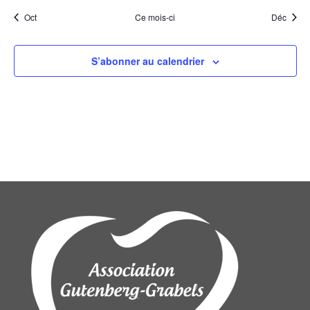
Évèn
Oct
Ce mois-ci
Déc
S’abonner au calendrier