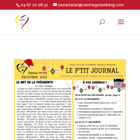
04 67 10 08 31
secretariat@centregutenberg.com
Ouvrir la barre d’outils