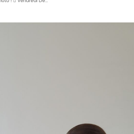
to !  Vendredi De...