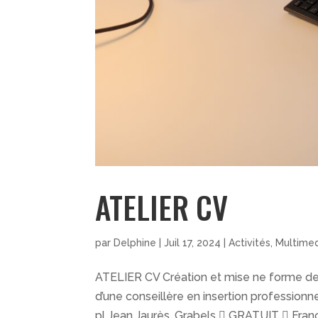
ATELIER CV
par
Delphine
|
Juil 17, 2024
|
Activités
,
Multime
ATELIER CV Création et mise ne forme d
d’une conseillère en insertion profession
pl Jean Jaurès, Grabels  GRATUIT  Franç