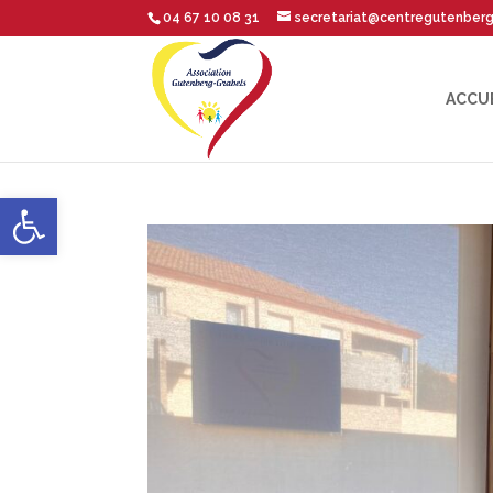
04 67 10 08 31
secretariat@centregutenber
ACCU
Ouvrir la barre d’outils